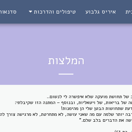
ית
איריס גלבוע
סדנאות
טיפולים והדרכות
המלצות
בת 53)